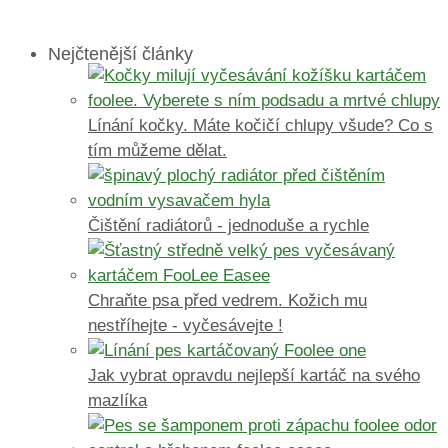
Nejčtenější články
Línání kočky. Máte kočičí chlupy všude? Co s
tím můžeme dělat.
Čištění radiátorů - jednoduše a rychle
Chraňte psa před vedrem. Kožich mu
nestříhejte - vyčesávejte !
Jak vybrat opravdu nejlepší kartáč na svého
mazlíka