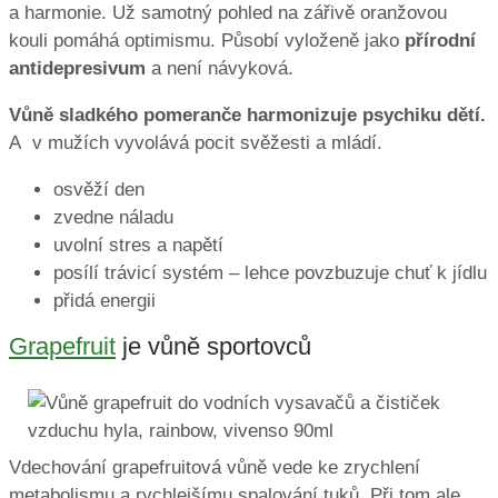
a harmonie. Už samotný pohled na zářivě oranžovou
kouli pomáhá optimismu. Působí vyloženě jako
přírodní
antidepresivum
a není návyková.
Vůně sladkého pomeranče harmonizuje psychiku dětí.
A v mužích vyvolává pocit svěžesti a mládí.
osvěží den
zvedne náladu
uvolní stres a napětí
posílí trávicí systém – lehce povzbuzuje chuť k jídlu
přidá energii
Grapefruit
je vůně sportovců
Vdechování grapefruitová vůně vede ke zrychlení
metabolismu a rychlejšímu spalování tuků. Při tom ale