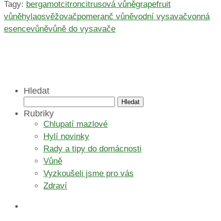
Tagy:
bergamot
citron
citrusová vůně
grapefruit
vůně
hyla
osvěžovač
pomeranč vůně
vodní vysavač
vonná
esence
vůně
vůně do vysavače
Hledat
Vyhledávání
Rubriky
Chlupatí mazlové
Hylí novinky
Rady a tipy do domácnosti
Vůně
Vyzkoušeli jsme pro vás
Zdraví