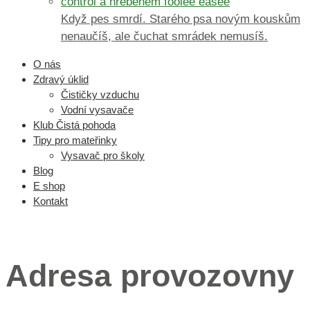
Když pes smrdí. Starého psa novým kouskům
nenaučíš, ale čuchat smrádek nemusíš.
O nás
Zdravý úklid
Čističky vzduchu
Vodní vysavače
Klub Čistá pohoda
Tipy pro mateřinky
Vysavač pro školy
Blog
E shop
Kontakt
Menu 3
Adresa provozovny