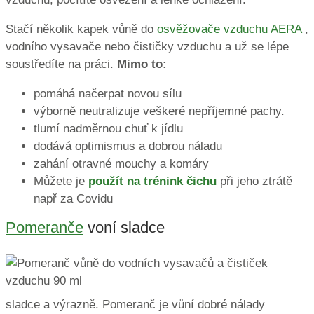
Stačí několik kapek vůně do
osvěžovače vzduchu AERA
,
vodního vysavače nebo čističky vzduchu a už se lépe
soustředíte na práci.
Mimo to:
pomáhá načerpat novou sílu
výborně neutralizuje veškeré nepříjemné pachy.
tlumí nadměrnou chuť k jídlu
dodává optimismus a dobrou náladu
zahání otravné mouchy a komáry
Můžete je
použít na trénink čichu
při jeho ztrátě
např za Covidu
Pomeranče
voní sladce
sladce a výrazně. Pomeranč je vůní dobré nálady