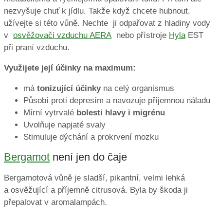
nezvyšuje chuť k jídlu. Takže když chcete hubnout,
užívejte si této vůně. Nechte ji odpařovat z hladiny vody
v
osvěžovači vzduchu AERA
nebo přístroje
Hyla
EST
při praní vzduchu.
Využijete její účinky na maximum:
má
tonizující účinky
na celý organismus
Působí proti depresím a navozuje příjemnou náladu
Mírní vytrvalé
bolesti hlavy i migrénu
Uvolňuje napjaté svaly
Stimuluje dýchání a prokrvení mozku
Bergamot
není jen do čaje
Bergamotová vůně je sladší, pikantní, velmi lehká
a osvěžující a příjemně citrusová. Byla by škoda ji
přepalovat v aromalampách.