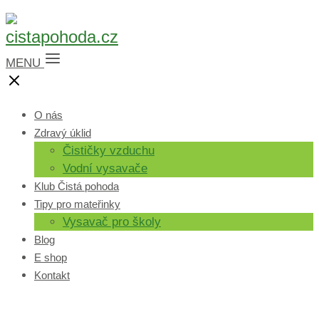
MENU
O nás
Zdravý úklid
Čističky vzduchu
Vodní vysavače
Klub Čistá pohoda
Tipy pro mateřinky
Vysavač pro školy
Blog
E shop
Kontakt