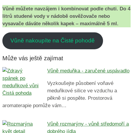
Vůně můžete navzájem i kombinovat podle chuti. Do 4
litrů studené vody v nádobě osvěžovače nebo
vysavače dáváte několik kapek – maximálně 5 ml.
Vůně nakoupíte na Čisté pohodě
Může vás ještě zajímat
Vůně meduňka - zaručené uspávadlo
Vyzkoušejte působení voňavé
meduňkové silice ve vzduchu a
pěkně si pospěte. Prostorová
aromaterapie pomůže vám…
Vůně rozmarýny - vůně středomoří a
dobrého jídla