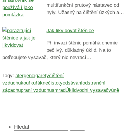
multifunkční prutový nástavec od
hyly. Úžasný na čištění úzkých a…
Jak likvidovat štěnice
Při invazi štěnic pomáhá chemie
pečlivý, důkladný úklid. Na to
potřebujete vysavač, který nic nevrací…
Tagy:
alergen
cigarety
čištění
vzduchu
kouř
kuřák
nečistoty
odsávání
odstranění
zápachu
praní vzduchu
smrad
Úklid
vodní vysavač
vůně
Hledat