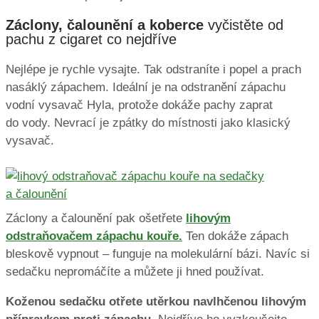
Záclony, čalounění a koberce
vyčistěte od
pachu z cigaret co nejdříve
Nejlépe je rychle vysajte. Tak odstraníte i popel a prach
nasáklý zápachem. Ideální je na odstranění zápachu
vodní vysavač Hyla, protože dokáže pachy zaprat
do vody. Nevrací je zpátky do místnosti jako klasický
vysavač.
Záclony a čalounění pak ošetřete
lihovým
odstraňovačem zápachu kouře.
Ten dokáže zápach
bleskově vypnout – funguje na molekulární bázi. Navíc si
sedačku nepromáčíte a můžete ji hned používat.
Koženou sedačku otřete utěrkou navlhčenou lihovým