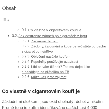
Obsah
Co vlastně v cigaretovém kouři je
Jak odstraníte zápach po cigaretách z bytu
Začneme dehtem
Záclony, čalounění a koberce vyčistěte od pachu
z cigaret co nejdříve
Oblečení nasáklé kouřem
Popelníky používejte uzavírací
Líbí se vám článek? Tak mu dejte Like
a nasdílejte ho přátelům na FB
Může vás ještě zajímat
Co vlastně v cigaretovém kouři je
Základními složkami jsou oxid uhelnatý, dehet a nikotin.
Kromě toho je zatím identifikováno dalších asi 4 000