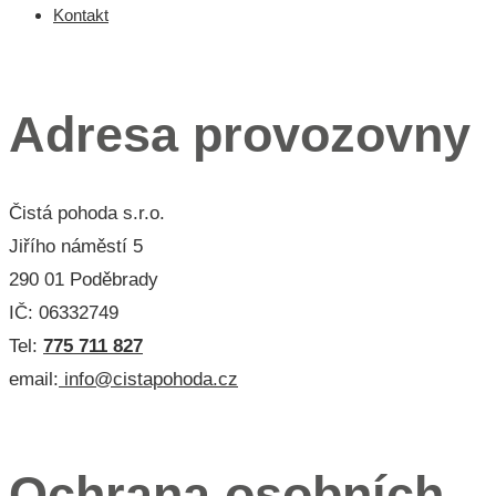
Kontakt
Menu 3
Adresa provozovny
Čistá pohoda s.r.o.
Jiřího náměstí 5
290 01 Poděbrady
IČ: 06332749
Tel:
775 711 827
email:
info@cistapohoda.cz
Menu 3
Ochrana osobních