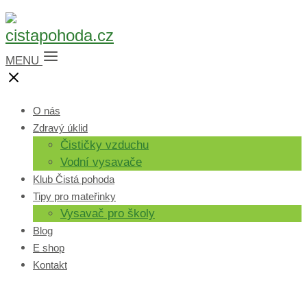
MENU
O nás
Zdravý úklid
Čističky vzduchu
Vodní vysavače
Klub Čistá pohoda
Tipy pro mateřinky
Vysavač pro školy
Blog
E shop
Kontakt