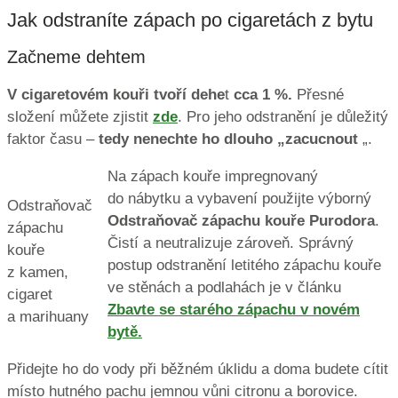
Jak odstraníte zápach po cigaretách z bytu
Začneme dehtem
V cigaretovém kouři tvoří dehe
t
cca 1 %.
Přesné
složení můžete zjistit
zde
. Pro jeho odstranění je důležitý
faktor času –
tedy nenechte ho dlouho „zacucnout
„.
Na zápach kouře impregnovaný
do nábytku a vybavení použijte výborný
Odstraňovač
Odstraňovač zápachu kouře Purodora
.
zápachu
Čistí a neutralizuje zároveň. Správný
kouře
postup odstranění letitého zápachu kouře
z kamen,
ve stěnách a podlahách je v článku
cigaret
Zbavte se starého zápachu v novém
a marihuany
bytě.
Přidejte ho do vody při běžném úklidu a doma budete cítit
místo hutného pachu jemnou vůni citronu a borovice.