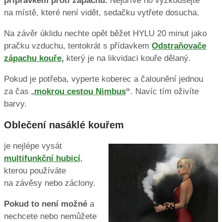
přípravkem proti zápachu.
Nejdříve ho vyzkoušejte
na místě, které není vidět, sedačku vytřete dosucha.
Na závěr úklidu nechte opět běžet HYLU 20 minut jako
pračku vzduchu, tentokrát s přídavkem
Odstraňovače
zápachu kouře
,
který je na likvidaci kouře dělaný.
Pokud je potřeba, vyperte koberec a čalounění jednou
za čas „
mokrou cestou Nimbus
“
. Navíc tím oživíte
barvy.
Oblečení nasáklé kouřem
je nejlépe vysát
multifunkční hubicí
,
kterou používáte
na závěsy nebo záclony.
Pokud to není možné
a
nechcete nebo nemůžete