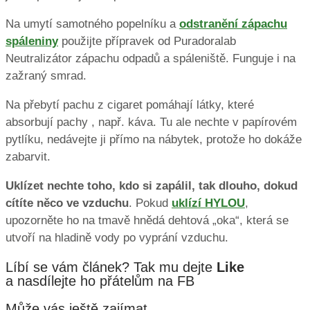
Na umytí samotného popelníku a
odstranění zápachu
spáleniny
použijte přípravek od Puradoralab
Neutralizátor zápachu odpadů a spáleniště. Funguje i na
zažraný smrad.
Na přebytí pachu z cigaret pomáhají látky, které
absorbují pachy , např. káva. Tu ale nechte v papírovém
pytlíku, nedávejte ji přímo na nábytek, protože ho dokáže
zabarvit.
Uklízet nechte toho, kdo si zapálil, tak dlouho, dokud
cítíte něco ve vzduchu
. Pokud
uklízí HYLOU
,
upozorněte ho na tmavě hnědá dehtová „oka“, která se
utvoří na hladině vody po vyprání vzduchu.
Líbí se vám článek? Tak mu dejte
Like
a nasdílejte ho přátelům na FB
Může vás ještě zajímat