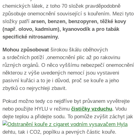
chemických látek, z toho 70 složek pravděpodobně
způsobuje onemocnění související s kouřením. Mezi tyto
složky patří
arsen, benzen, benzopyren, těžké kovy
(např. olovo, kadmium), kyanovodík a pro tabák
specifické nitrosaminy.
Mohou způsobovat
širokou škálu oběhových
a srdečních potíží ,onemocnění plic až po rakovinu
různých orgánů. O něco vyššímu nebezpečí onemocnění
některou z výše uvedených nemocí jsou vystaveni
pasivní kuřáci a to je i důvod, proč se kouře a jeho
zbytků co nejrychleji zbavit.
Pokud možno tedy co nejdříve byt průvanem vyvětrejte
nebo použijte HYLU v režimu
čističky vzduchu
.
Vodu
dejte teplou a přidejte sodu. To pomůže zvýšit záchyt jak
dehtu, tak i CO2, popílku a pevných částic kouře.