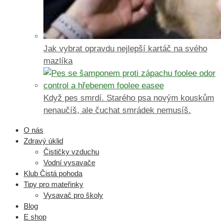
Jak vybrat opravdu nejlepší kartáč na svého
mazlíka
Když pes smrdí. Starého psa novým kouskům
nenaučíš, ale čuchat smrádek nemusíš.
O nás
Zdravý úklid
Čističky vzduchu
Vodní vysavače
Klub Čistá pohoda
Tipy pro mateřinky
Vysavač pro školy
Blog
E shop