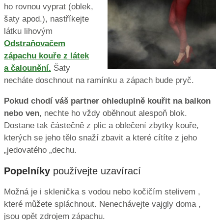
ho rovnou vyprat (oblek,
šaty apod.), nastříkejte
látku lihovým
Odstraňovačem
zápachu kouře z látek
a čalounění.
Šaty
necháte doschnout na ramínku a zápach bude pryč.
Pokud chodí váš partner ohleduplně kouřit na balkon
nebo ven
, nechte ho vždy oběhnout alespoň blok.
Dostane tak částečně z plic a oblečení zbytky kouře,
kterých se jeho tělo snaží zbavit a které cítíte z jeho
„jedovatého „dechu.
Popelníky
používejte uzavírací
Možná je i sklenička s vodou nebo kočičím stelivem ,
které můžete spláchnout. Nenechávejte vajgly doma ,
jsou opět zdrojem zápachu.