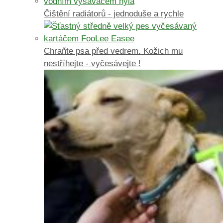
Čištění radiátorů - jednoduše a rychle
Chraňte psa před vedrem. Kožich mu
nestříhejte - vyčesávejte !