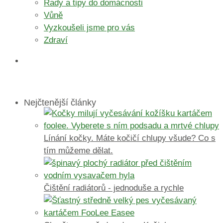
Rady a tipy do domácnosti
Vůně
Vyzkoušeli jsme pro vás
Zdraví
Nejčtenější články
Línání kočky. Máte kočičí chlupy všude? Co s
tím můžeme dělat.
Čištění radiátorů - jednoduše a rychle