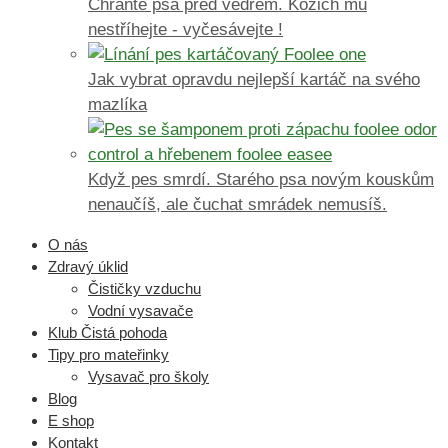
Chraňte psa před vedrem. Kožich mu
nestříhejte - vyčesávejte !
Jak vybrat opravdu nejlepší kartáč na svého
mazlíka
Když pes smrdí. Starého psa novým kouskům
nenaučíš, ale čuchat smrádek nemusíš.
O nás
Zdravý úklid
Čističky vzduchu
Vodní vysavače
Klub Čistá pohoda
Tipy pro mateřinky
Vysavač pro školy
Blog
E shop
Kontakt