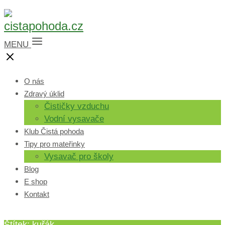
MENU
O nás
Zdravý úklid
Čističky vzduchu
Vodní vysavače
Klub Čistá pohoda
Tipy pro mateřinky
Vysavač pro školy
Blog
E shop
Kontakt
Štítek: kuřák