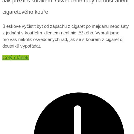
Jak přežít s kuřákem. Osvědčené rady na odstranění
cigaretového kouře
Bleskově vyčistit byt od zápachu z cigaret po mejdanu nebo šaty
z jednání s kouřícím klientem není nic těžkého. Vybrali jsme
pro vás několik osvědčených rad, jak se s kouřem z cigaret či
doutníků vypořádat.
Celý článek