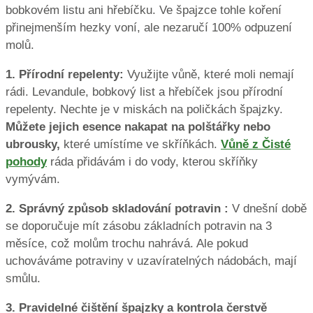
bobkovém listu ani hřebíčku. Ve špajzce tohle koření
přinejmenším hezky voní, ale nezaručí 100% odpuzení
molů.
1. Přírodní repelenty:
Využijte vůně, které moli nemají
rádi. Levandule, bobkový list a hřebíček jsou přírodní
repelenty. Nechte je v miskách na poličkách špajzky.
Můžete jejich esence nakapat na polštářky nebo
ubrousky,
které umístíme ve skříňkách.
Vůně z Čisté
pohody
ráda přidávám i do vody, kterou skříňky
vymývám.
2. Správný způsob skladování potravin :
V dnešní době
se doporučuje mít zásobu základních potravin na 3
měsíce, což molům trochu nahrává. Ale pokud
uchováváme potraviny v uzavíratelných nádobách, mají
smůlu.
3. Pravidelné čištění špajzky a kontrola čerstvě