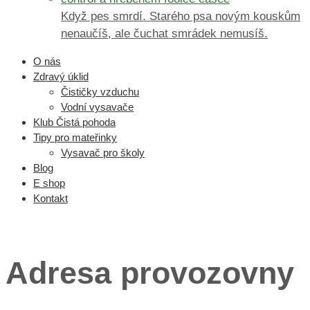
Když pes smrdí. Starého psa novým kouskům
nenaučíš, ale čuchat smrádek nemusíš.
O nás
Zdravý úklid
Čističky vzduchu
Vodní vysavače
Klub Čistá pohoda
Tipy pro mateřinky
Vysavač pro školy
Blog
E shop
Kontakt
Menu 3
Adresa provozovny