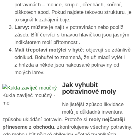
potravinách – mouce, krupici, ořechách, koření,
piškotech apod. Pokud najdete takovou strukturu, je
to signál k zahájení boje.
Larvy:
můžete je najít v potravinách nebo poblíž
zásob. Bílí červíci s tmavou hlavičkou jsou jasným
indikátorem molí přítomnosti.
Malí třepotaví motýlci v bytě:
objevují se zdánlivě
odnikud. Bohužel to znamená, že už mladí vylétli
z hnízda a někde jsou nakousané potraviny od
molých larev.
Jak vyhubit
potravinové moly
Kukla zavíječ moučný -
mol
Nejjistější způsob likvidace
molů je důkladná inventura
způsobu ukládání potravin. Protože si
moly nejčastěji
přineseme z obchodu
, zkontrolujeme všechny potraviny,
kde mohou být nějaké obiloviny včetně trvanlivých