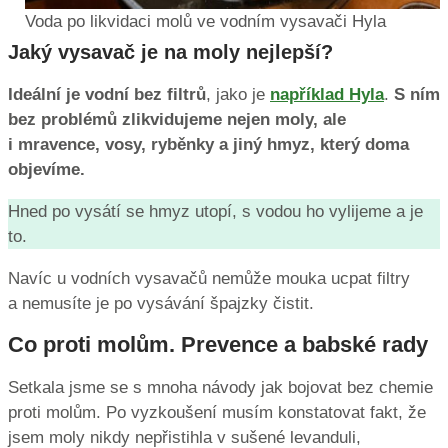
Voda po likvidaci molů ve vodním vysavači Hyla
Jaký vysavač je na moly nejlepší?
Ideální je vodní bez filtrů
, jako je
například Hyla
.
S ním
bez problémů zlikvidujeme nejen moly, ale
i mravence, vosy, ryběnky a jiný hmyz, který doma
objevíme.
Hned po vysátí se hmyz utopí, s vodou ho vylijeme a je
to.
Navíc u vodních vysavačů nemůže mouka ucpat filtry
a nemusíte je po vysávání špajzky čistit.
Co proti molům. Prevence a babské rady
Setkala jsme se s mnoha návody jak bojovat bez chemie
proti molům. Po vyzkoušení musím konstatovat fakt, že
jsem moly nikdy nepřistihla v sušené levanduli,