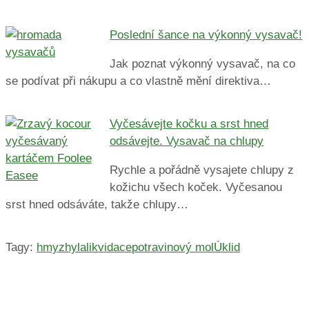
Poslední šance na výkonný vysavač!
Jak poznat výkonný vysavač, na co
se podívat při nákupu a co vlastně mění direktiva…
Vyčesávejte kočku a srst hned
odsávejte. Vysavač na chlupy
Rychle a pořádně vysajete chlupy z
kožichu všech koček. Vyčesanou
srst hned odsáváte, takže chlupy…
Tagy:
hmyz
hyla
likvidace
potravinový mol
Úklid