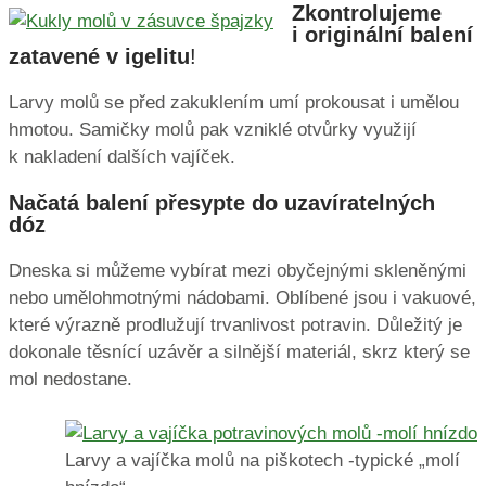
Zkontrolujeme
i originální balení
zatavené v igelitu
!
Larvy molů se před zakuklením umí prokousat i umělou
hmotou. Samičky molů pak vzniklé otvůrky využijí
k nakladení dalších vajíček.
Načatá balení přesypte do uzavíratelných
dóz
Dneska si můžeme vybírat mezi obyčejnými skleněnými
nebo umělohmotnými nádobami. Oblíbené jsou i vakuové,
které výrazně prodlužují trvanlivost potravin. Důležitý je
dokonale těsnící uzávěr a silnější materiál, skrz který se
mol nedostane.
Larvy a vajíčka molů na piškotech -typické „molí