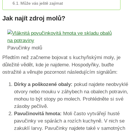
Může vás ještě zajímat
Jak najít zdroj molů?
Pavučinky molů
Předtím než začneme bojovat s kuchyňskými moly, je
důležité vědět, kde je najdeme. Hospodyňky, buďte
ostražité a věnujte pozornost následujícím signálům:
Dírky a poškozené obaly:
pokud najdete neobvyklé
otvory nebo mouku v záhybech na obalech potravin,
mohou to být stopy po molech. Prohlédněte si své
zásoby pečlivě.
Pavučinovitá hmota:
Moli často vytvářejí husté
pavučinky ve spárách a rozích kuchyně. V nich se
zakuklí larvy. Pavučinky najdete také v samotných