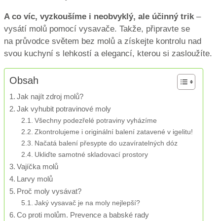
A co víc, vyzkoušíme i neobvyklý, ale účinný trik
–
vysátí molů pomocí vysavače. Takže, připravte se
na průvodce světem bez molů a získejte kontrolu nad
svou kuchyní s lehkostí a elegancí, kterou si zasloužíte.
Obsah
Jak najít zdroj molů?
Jak vyhubit potravinové moly
Všechny podezřelé potraviny vyházíme
Zkontrolujeme i originální balení zatavené v igelitu!
Načatá balení přesypte do uzavíratelných dóz
Ukliďte samotné skladovací prostory
Vajíčka molů
Larvy molů
Proč moly vysávat?
Jaký vysavač je na moly nejlepší?
Co proti molům. Prevence a babské rady