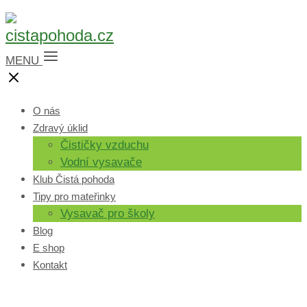
MENU
O nás
Zdravý úklid
Čističky vzduchu
Vodní vysavače
Klub Čistá pohoda
Tipy pro mateřinky
Vysavač pro školy
Blog
E shop
Kontakt