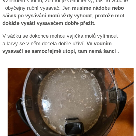
Vzhledem k tomu, že mol je velmi lehký, tak ho vcucne
i obyčejný ruční vysavač. Jen
musíme nádobu nebo
sáček po vysávání molů vždy vyhodit, protože mol
dokáže vysátí vysavačem dobře přežít.
V sáčku se dokonce mohou vajíčka molů vylíhnout
a larvy se v něm docela dobře uživí.
Ve vodním
vysavači se samozřejmě utopí, tam nemá šanci .