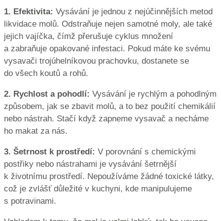
1. Efektivita:
Vysávání je jednou z nejúčinnějších metod
likvidace molů. Odstraňuje nejen samotné moly, ale také
jejich vajíčka, čímž přerušuje cyklus množení
a zabraňuje opakované infestaci. Pokud máte ke svému
vysavači trojúhelníkovou prachovku, dostanete se
do všech koutů a rohů.
2. Rychlost a pohodlí:
Vysávání je rychlým a pohodlným
způsobem, jak se zbavit molů, a to bez použití chemikálií
nebo nástrah. Stačí když zapneme vysavač a necháme
ho makat za nás.
3. Šetrnost k prostředí:
V porovnání s chemickými
postřiky nebo nástrahami je vysávání šetrnější
k životnímu prostředí. Nepoužíváme žádné toxické látky,
což je zvlášť důležité v kuchyni, kde manipulujeme
s potravinami.