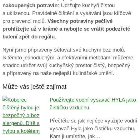
nakoupených potravin:
Udržujte kuchyň čistou
a uklizenou. Pravidelné čištění a vysávání jsou klíčové
pro prevenci molů.
Všechny potraviny pečlivě
prohlížejte už v krámě a nebojte se vrátit podezřelé
balení zpět do regálu.
Nyní jsme připraveny šéfovat své kuchyni bez molů.
S těmito jednoduchými a efektivními metodami můžeme
snadno udržet svůj kuchyňský prostor čistý, bezpečný
a připravený na naše nejlepší kulinářské umění.
Může vás ještě zajímat
Používejte vodní vysavač HYLA jako
čističku vzduchu
Přečtěte si, jak nejlépe využijte vodní
vysavač Hyla jako čističku vzduchu.
Kam ji umístíte, jak…