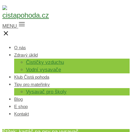
MENU
O nás
Zdravý úklid
Čističky vzduchu
Vodní vysavače
Klub Čistá pohoda
Tipy pro mateřinky
Vysavač pro školy
Blog
E shop
Kontakt
Štítek: kartáč na psy na vysavač