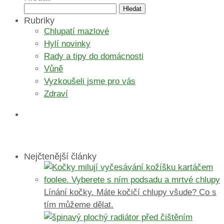
Vyhledávání
Rubriky
Chlupatí mazlové
Hylí novinky
Rady a tipy do domácnosti
Vůně
Vyzkoušeli jsme pro vás
Zdraví
Nejčtenější články
Línání kočky. Máte kočičí chlupy všude? Co s
tím můžeme dělat.