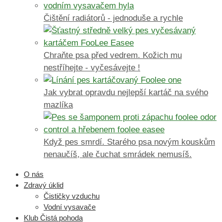
Čištění radiátorů - jednoduše a rychle
Chraňte psa před vedrem. Kožich mu
nestříhejte - vyčesávejte !
Jak vybrat opravdu nejlepší kartáč na svého
mazlíka
Když pes smrdí. Starého psa novým kouskům
nenaučíš, ale čuchat smrádek nemusíš.
O nás
Zdravý úklid
Čističky vzduchu
Vodní vysavače
Klub Čistá pohoda