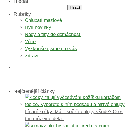
Hledat
Vyhledávání
Rubriky
Chlupatí mazlové
Hylí novinky
Rady a tipy do domácnosti
Vůně
Vyzkoušeli jsme pro vás
Zdraví
Nejčtenější články
Línání kočky. Máte kočičí chlupy všude? Co s
tím můžeme dělat.