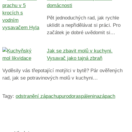
domácnosti
Pět jednoduchých rad, jak rychle
uklidit a nepřidělávat si práci. Pro
začátek je dobré uvědomit si…
Jak se zbavit molů v kuchyni.
Vysavač jako tajná zbraň
Vyděsily vás třepotající motýlci v bytě? Pár ověřených
rad, jak se potravinových molů v kuchyni…
Tagy:
odstranění zápachu
purodora
spálenina
zápach