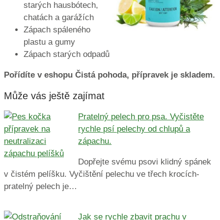
starých hausbótech,
chatách a garážích
Zápach spáleného
plastu a gumy
Zápach starých odpadů
Pořídíte v eshopu Čistá pohoda, přípravek je skladem.
Může vás ještě zajímat
Pratelný pelech pro psa. Vyčistěte
rychle psí pelechy od chlupů a
zápachu.
Dopřejte svému psovi klidný spánek
v čistém pelíšku. Vyčištění pelechu ve třech krocích-
pratelný pelech je…
Jak se rychle zbavit prachu v