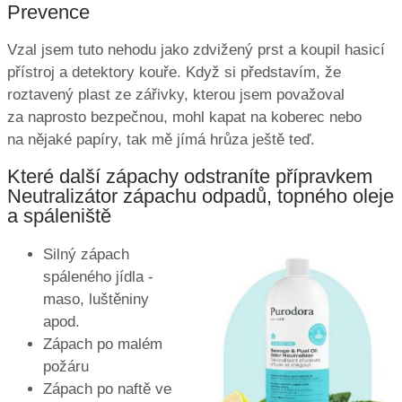
Prevence
Vzal jsem tuto nehodu jako zdvižený prst a koupil hasicí
přístroj a detektory kouře. Když si představím, že
roztavený plast ze zářivky, kterou jsem považoval
za naprosto bezpečnou, mohl kapat na koberec nebo
na nějaké papíry, tak mě jímá hrůza ještě teď.
Které další zápachy odstraníte přípravkem
Neutralizátor zápachu odpadů, topného oleje
a spáleniště
Silný zápach
spáleného jídla -
maso, luštěniny
apod.
Zápach po malém
požáru
Zápach po naftě ve