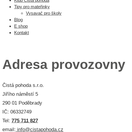
Klub Čistá pohoda
Tipy pro mateřinky
Vysavač pro školy
Blog
E shop
Kontakt
Menu 3
Adresa provozovny
Čistá pohoda s.r.o.
Jiřího náměstí 5
290 01 Poděbrady
IČ: 06332749
Tel:
775 711 827
email:
info@cistapohoda.cz