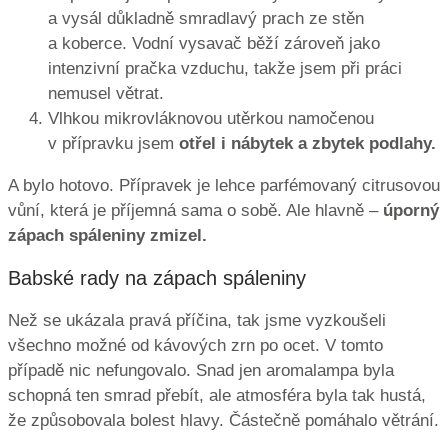
a vysál důkladně smradlavý prach ze stěn
a koberce. Vodní vysavač běží zároveň jako
intenzivní pračka vzduchu, takže jsem při práci
nemusel větrat.
Vlhkou mikrovláknovou utěrkou namočenou
v přípravku jsem
otřel i nábytek a zbytek podlahy.
A bylo hotovo. Přípravek je lehce parfémovaný citrusovou
vůní, která je příjemná sama o sobě. Ale hlavně –
úporný
zápach spáleniny zmizel.
Babské rady na zápach spáleniny
Než se ukázala pravá příčina, tak jsme vyzkoušeli
všechno možné od kávových zrn po ocet. V tomto
případě nic nefungovalo. Snad jen aromalampa byla
schopná ten smrad přebít, ale atmosféra byla tak hustá,
že způsobovala bolest hlavy. Částečně pomáhalo větrání.