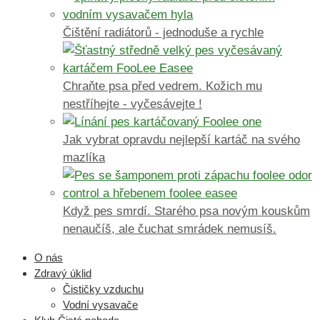
Čištění radiátorů - jednoduše a rychle
Chraňte psa před vedrem. Kožich mu
nestříhejte - vyčesávejte !
Jak vybrat opravdu nejlepší kartáč na svého
mazlíka
Když pes smrdí. Starého psa novým kouskům
nenaučíš, ale čuchat smrádek nemusíš.
O nás
Zdravý úklid
Čističky vzduchu
Vodní vysavače