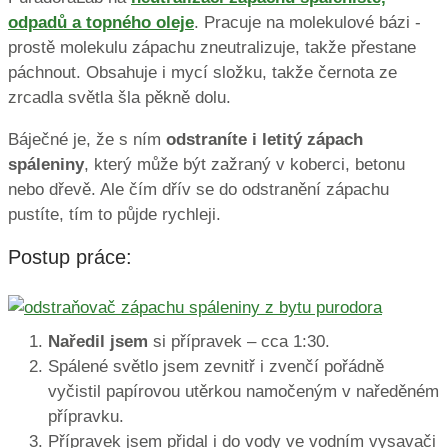
odpadů a topného oleje
. Pracuje na molekulové bázi -
prostě molekulu zápachu zneutralizuje, takže přestane
páchnout. Obsahuje i mycí složku, takže černota ze
zrcadla světla šla pěkně dolu.
Báječné je, že s ním
odstraníte i letitý zápach
spáleniny
, který může být zažraný v koberci, betonu
nebo dřevě. Ale čím dřív se do odstranění zápachu
pustíte, tím to půjde rychleji.
Postup práce:
Naředil jsem
si přípravek – cca 1:30.
Spálené světlo jsem zevnitř i zvenčí pořádně
vyčistil papírovou utěrkou namočeným v naředěném
přípravku.
Přípravek jsem přidal i do vody ve vodním vysavači