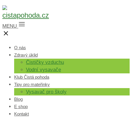
MENU
O nás
Zdravý úklid
Čističky vzduchu
Vodní vysavače
Klub Čistá pohoda
Tipy pro mateřinky
Vysavač pro školy
Blog
E shop
Kontakt