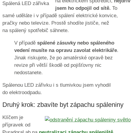
na elektrickém spotřebiči,
nejdřív
Spálená LED zářivka
jsem ho odpojil od sítě.
To
samé uděláte i v případě spálení elektrické konvice,
pračky nebo televize. Prostě shodíte jističe, než
na spálený spotřebič sáhnete.
V případě
spálené zásuvky nebo spáleného
vedení musíte na opravu zavolat elektrikáře
.
Jinak riskujete, že po amatérské opravě bez
revize při větší škodě od pojišťovny nic
nedostanete.
Spálenou LED zářivku i s tlumivkou jsem vyhodil
do elektroodpadu.
Druhý krok: zbavíte byt zápachu spáleniny
Klíčem je
přípravek od
PuradoraLab na
neutralizaci zápachu spáleniště,