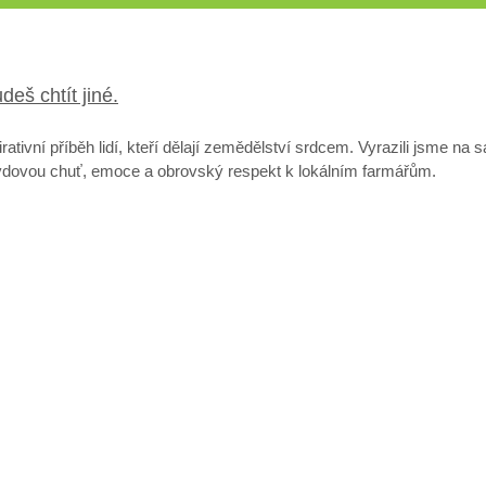
eš chtít jiné.
rativní příběh lidí, kteří dělají zemědělství srdcem. Vyrazili jsme na
avdovou chuť, emoce a obrovský respekt k lokálním farmářům.