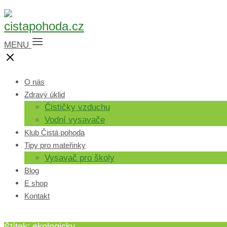
MENU
O nás
Zdravý úklid
Čističky vzduchu
Vodní vysavače
Klub Čistá pohoda
Tipy pro mateřinky
Vysavač pro školy
Blog
E shop
Kontakt
Štítek: ekologicky