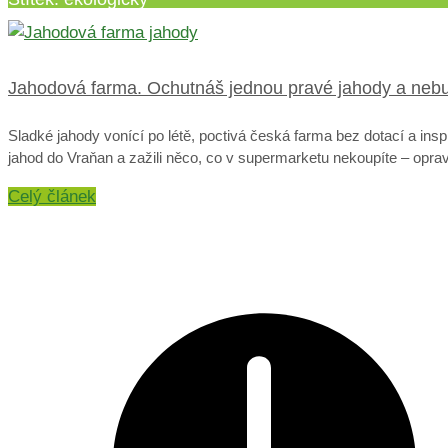
Jahodová farma. Ochutnáš jednou pravé jahody a nebud
Sladké jahody vonící po létě, poctivá česká farma bez dotací a inspi
jahod do Vraňan a zažili něco, co v supermarketu nekoupíte – opr
Celý článek