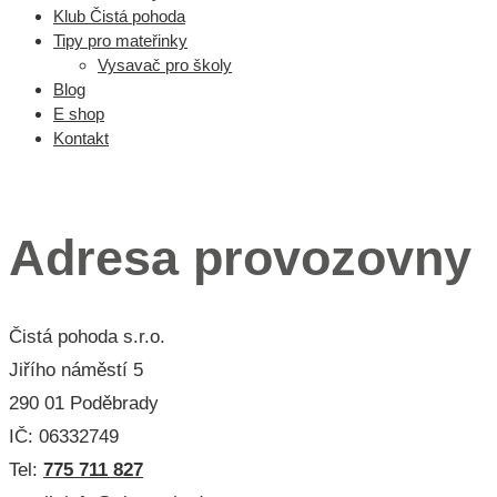
Klub Čistá pohoda
Tipy pro mateřinky
Vysavač pro školy
Blog
E shop
Kontakt
Menu 3
Adresa provozovny
Čistá pohoda s.r.o.
Jiřího náměstí 5
290 01 Poděbrady
IČ: 06332749
Tel:
775 711 827