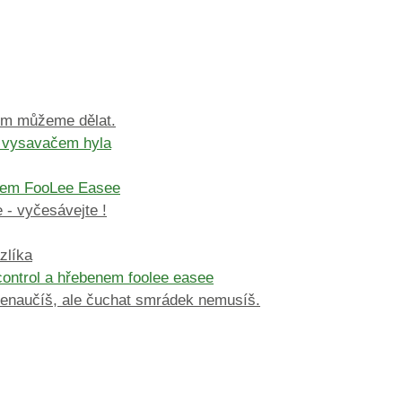
tím můžeme dělat.
 - vyčesávejte !
zlíka
enaučíš, ale čuchat smrádek nemusíš.