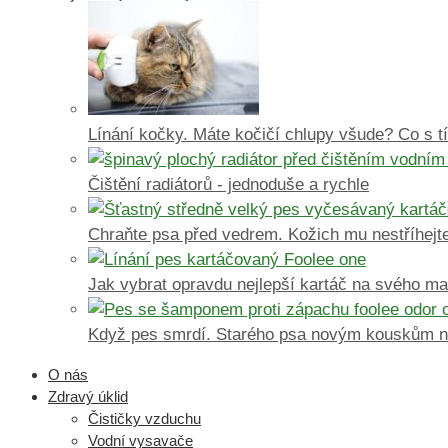
Línání kočky. Máte kočičí chlupy všude? Co s 
Čištění radiátorů - jednoduše a rychle
Chraňte psa před vedrem. Kožich mu nestříhejte
Jak vybrat opravdu nejlepší kartáč na svého ma
Když pes smrdí. Starého psa novým kouskům n
O nás
Zdravý úklid
Čističky vzduchu
Vodní vysavače